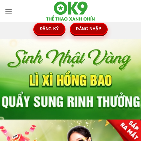
Chuyển
đến
nội
dung
ĐĂNG KÝ
ĐĂNG NHẬP