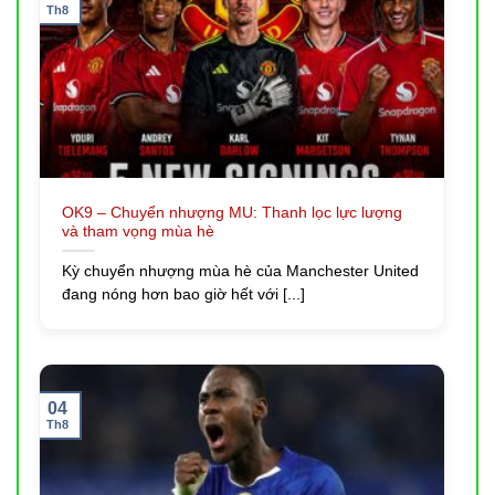
Mật khẩu (mạnh, có cả chữ và số)
Th8
Số điện thoại (chính chủ, để xác minh và
nhận thông báo)
Mã xác nhận (nếu có)
Bước 3: Xác nhận và hoàn tất.
Đọc kỹ các Điều
khoản & Điều kiện của OK9, sau đó tích vào ô “Tôi
OK9 – Chuyển nhượng MU: Thanh lọc lực lượng
đã đủ 18 tuổi và đồng ý với các điều khoản” và nhấn
và tham vọng mùa hè
“Đăng ký ngay”. Hệ thống sẽ xử lý và bạn sẽ nhận
được thông báo tài khoản đã được tạo thành công.
Kỳ chuyển nhượng mùa hè của Manchester United
đang nóng hơn bao giờ hết với [...]
Đăng nhập OK9 dễ dàng & Tải ứng dụng OK9 về điện
thoại
Sau khi đăng ký, việc đăng nhập OK9 rất đơn giản. Bạn
04
chỉ cần nhập Tên đăng nhập và Mật khẩu đã tạo vào
Th8
các ô tương ứng trên trang chủ. Sau khi đăng ký, việc
đăng nhập OK9 rất đơn giản. Bạn chỉ cần nhập Tên