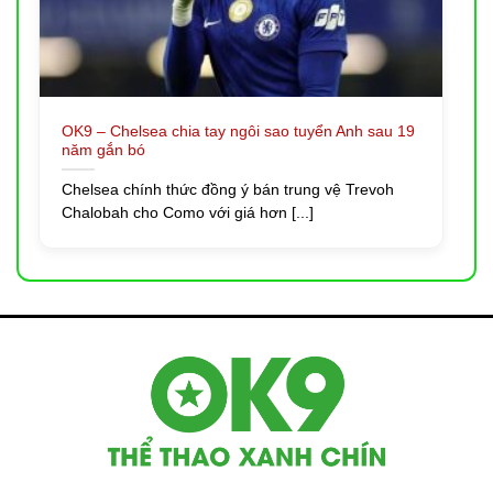
đăng nhập và Mật khẩu đã tạo vào các ô tương ứng trên
trang chủ. Để có trải nghiệm cá cược tốt nhất mọi lúc
mọi nơi, hãy
Tải OK9
ứng dụng về điện thoại di động
của bạn:
OK9 – Chelsea chia tay ngôi sao tuyển Anh sau 19
Tải ứng dụng OK9 cho iOS và Android:
Truy cập
năm gắn bó
link chính thức, tìm mục “Tải App” hoặc biểu tượng
QR Code. Quét mã QR tương ứng với hệ điều hành
Chelsea chính thức đồng ý bán trung vệ Trevoh
Chalobah cho Como với giá hơn [...]
của bạn (iOS hoặc Android) và làm theo hướng dẫn
cài đặt.
Lợi ích khi sử dụng ứng dụng di động:
Tốc độ
truy cập nhanh, giao diện tối ưu cho màn hình nhỏ,
thông báo khuyến mãi tức thì và khả năng chơi game
mượt mà, không giật lag.