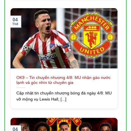
vấn đề lừa đảo hay bị chặn.
Hướng dẫn đăng ký tài khoản OK9 chi tiết từng bước
04
Th8
Quy trình đăng ký OK9 được thiết kế tối giản, giúp bạn
tạo tài khoản chỉ trong vài phút: Quy trình đăng ký OK9
được thiết kế tối giản, giúp bạn tạo tài khoản chỉ trong
vài phút:
Bước 1: Truy cập link chính thức.
Nhấn vào
đường link chính thức của OK9 mà chúng tôi đã
cung cấp phía trên.
OK9 – Tin chuyển nhượng 4/8: MU nhận gáo nước
lạnh và góc nhìn từ chuyên gia
Bước 2: Điền thông tin cá nhân.
Trên trang chủ, tìm
nút “Đăng ký” hoặc “Tham gia ngay” và click vào. Một
Cập nhật tin chuyển nhượng bóng đá ngày 4/8: MU
vỡ mộng vụ Lewis Hall, [...]
biểu mẫu sẽ hiện ra yêu cầu bạn điền các thông tin
cơ bản như:
Tên đăng nhập (duy nhất)
04