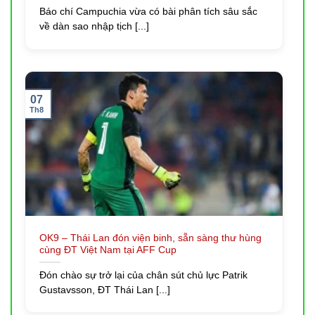
Báo chí Campuchia vừa có bài phân tích sâu sắc
về dàn sao nhập tịch [...]
07
Th8
Kho Game Đỉnh Cao Của OK9: Trải Nghiệm Cá Cược Bất
Tận
Hướng Dẫn Truy Cập & Tham Gia Với OK9
Chỉ Trong 2 Phút
OK9 – Thái Lan đón viện binh, sẵn sàng thư hùng
Để trải nghiệm thế giới giải trí đỉnh cao tại
OK9
, việc
cùng ĐT Việt Nam tại AFF Cup
truy cập và đăng ký tài khoản là bước đầu tiên và vô
Đón chào sự trở lại của chân sút chủ lực Patrik
cùng đơn giản. Chúng tôi cam kết cung cấp các đường
Gustavsson, ĐT Thái Lan [...]
link chính thức, an toàn để bạn không phải lo lắng về